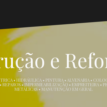
rução e Refo
TRICA • HIDRÁULICA • PINTURA • ALVENARIA • COL
 REPAROS • IMPERMEABILIZAÇÃO • EMPREITEIRA • 
METÁLICAS • MANUTENÇÃO EM GERAL