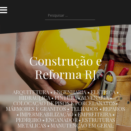
P
u
P
l
e
a
s
r
q
p
u
a
i
r
s
a
Construção e
a
o
r
c
Reforma RJ
p
o
o
n
r
t
:
e
ARQUITETURA • ENGENHARIA • ELÉTRICA •
ú
HIDRÁULICA • PINTURA • ALVENARIA •
d
COLOCAÇÃO DE PISOS E PORCELANATOS•
o
MÁRMORES E GRANITOS • TELHADOS • REPAROS
• IMPERMEABILIZAÇÃO • EMPREITEIRA •
PEDREIRO • ENCANADOR • ESTRUTURAS
METÁLICAS • MANUTENÇÃO EM GERAL